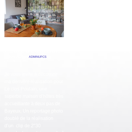
LE CLOS POULAIN
18 JUIN 2020
BY
ADMINUPCS
|
COMMENTS OFF
Je vous invite à découvrir
ma dernière réalisation pour
Le clos Poulain, une
superbe maison d’hôtes très
accueillante à deux pas de
Bayeux. Un reportage photo
doublé de la réalisation
d’un clip de 2″30