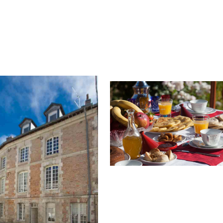
ressourçante. Dans un ancien c
 demeure balnéaire du
de ferme rénové dans un esprit 
 Maurice Leblanc et de
charme et brocante » Nathalie 
herty : L’Isba […]
accueille […]
POURQUOI FAIRE APP
À UN PROFESSIONNEL