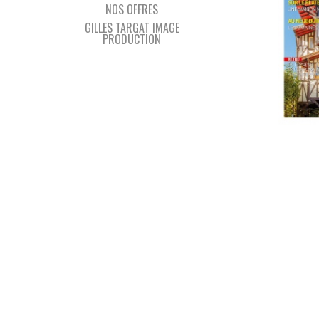
NOS OFFRES
GILLES TARGAT IMAGE
PRODUCTION
L’IS
MAIS
N°44
23 FÉVRIER
L’isba d
Normand
numéro 
Normandi