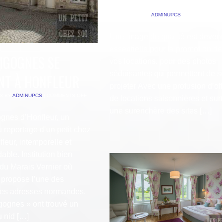
DE L’IMAGE
6 MARS 2018
BY
ADMINUPCS
|
COMMENTS O
Une image de qualité est deve
essentielle pour la promotion de
CIGOGNES SE
vos locations. pour des photos
séduisantes qui permettent de s
NT À HONFLEUR
projeter Avec une profusion d’of
18
BY
ADMINUPCS
|
COMMENTS OFF
de locations saisonnières et sur
une surenchère des sites […]
ognes d’Honfleur, un
 reportage d’un petit chez
fleur, intemporelle et
ble. Institution bien
du Marais Vernier où
 propose l’une des
res adresses normandes,
gognes » ont trouvé un
 nid […]