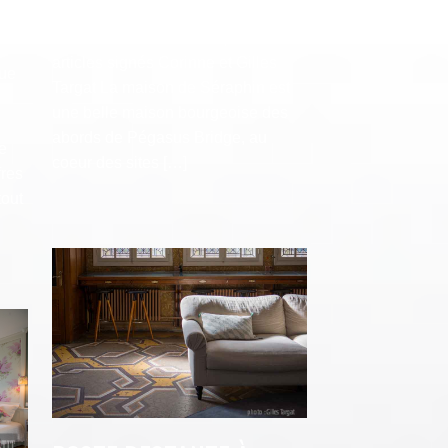
Le numéro 20 du magazine
FF
Maisons Normandie est paru avec 3
articles signés Corinne et Gilles
nue
Targat La maison de Séraphin est
une belle maison bourgeoise des
abords de Pégasus Bridge, au
e
coeur des sites […]
fres
tout