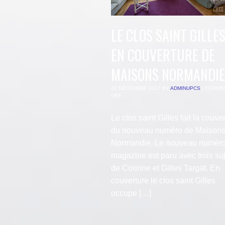
LE CLOS SAINT GILLE
EN COUVERTURE DE
MAISONS NORMANDIE
22 DÉCEMBRE 2017
BY
ADMINUPCS
|
COMME
OFF
Le clos saint Gilles fait la couve
du nouveau numéro de Maison
Normandie. Le nouveau numéro
magazine est paru avec trois su
de Corinne et Gilles Targat. En
couverture le clos saint Gilles
occupe […]