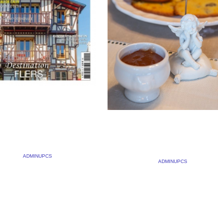
BA D’ETRETAT DANS
ONS NORMANDIE
COUETTE ET
CONFITURES
 2023
BY
ADMINUPCS
|
COMMENTS OFF
23 JANVIER 2020
BY
ADMINUPCS
|
COMMENTS
’Etretat dans Maisons
Nouveau reportage chez « coue
ie N°44 La couverture du
et confitures » à une heure de P
44 du magazine Maisons
pour une étape enchantée et
e fait la part belle à une