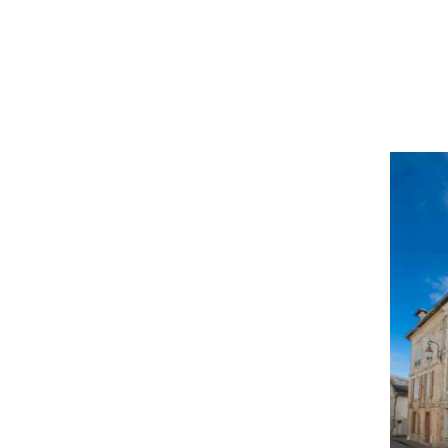
superbe
pays de
Peter Do