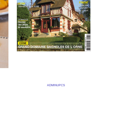
MAISONS NORMANDIE
NUMÉRO 25
23 JANVIER 2020
BY
ADMINUPCS
|
COMMENTS OFF
deux nouveaux reportages dans le
 OFF
dernier numéro de Maisons
tte
Normandie. L’un consacré aux
aris
mystères de la baie du Mont-Saint
Michel et un autre sur une très belle