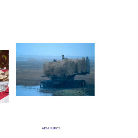
orps
demeure de Villers-sur-mer,
«
www.lamaisondemariette.org
vous
rocher tombelaine le mont […]
MAISONS NORMANDIE
EL
N°20
4 MARS 2019
BY
ADMINUPCS
|
COMMENTS OFF