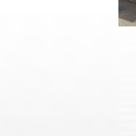
LES 
POSE
3 AVRIL 20
Les cig
nouveau
soi. Hon
indémoda
connue 
Isabelle
meilleu
« les Ci
nouveau