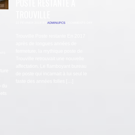
POSTE RESTANTE À
TROUVILLE
S
22 FÉVRIER 2018
BY
ADMINUPCS
|
COMMENTS OFF
Trouville Poste restante En 2017
après de longues années de
fermeture, la mythique poste de
NTS
Trouville retrouvait une nouvelle
affectation. Le flamboyant bureau
rture
de poste qui incarnait à lui seul le
s
faste des années folles […]
 du
jets