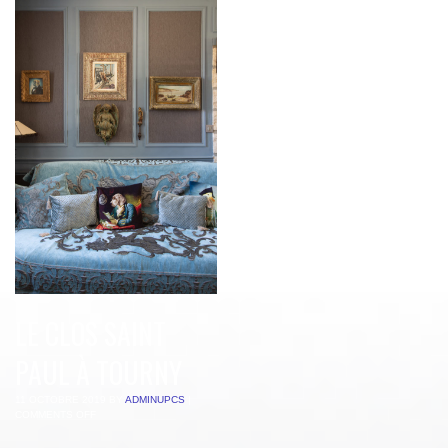
LE CLOS SAINT
PAUL À TOURNY
11 OCTOBRE 2019
BY
ADMINUPCS
|
COMMENTS OFF