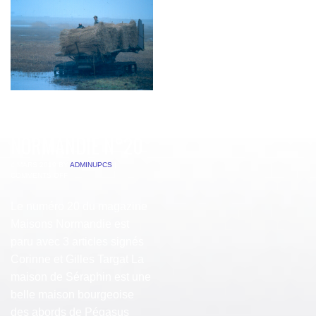
MAISONS
NORMANDIE N°20
4 MARS 2019
BY
ADMINUPCS
|
COMMENTS OFF
Le numéro 20 du magazine
Maisons Normandie est
paru avec 3 articles signés
Corinne et Gilles Targat La
maison de Séraphin est une
belle maison bourgeoise
des abords de Pégasus