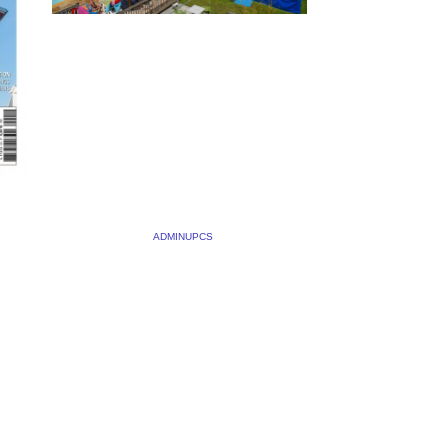
NOUVELLE VISITE
VIRTUELLE ASSOCIÉE À
UNE VIDÉO POUR LE
DOMAINE DE LA
CATINIÈRE
NS
17 JUILLET 2022
BY
ADMINUPCS
|
COMMENTS OFF
Nouveau reportage pour le
Domaine de la Catinière à
S OFF
Fiquefleur-Equainville, dans l’Eure,
près de Honfleur Images et
réalisation : Gilles Targat Image
du
Production
ns
production@unpetitchezsoi.com
ne