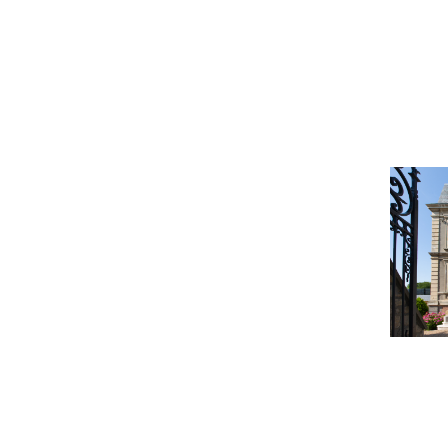
belle d
Rouen e
photogr
de l’ent
LA M
SERA
10 JUILLET