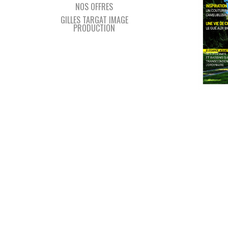
NOS OFFRES
GILLES TARGAT IMAGE
PRODUCTION
LE N
DE M
NORM
23 OCTOBR
OFF
Je vous 
dans ce
l’artist