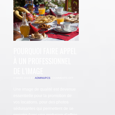
POURQUOI FAIRE APPEL
À UN PROFESSIONNEL
DE L’IMAGE
6 MARS 2018
BY
ADMINUPCS
|
COMMENTS OFF
Une image de qualité est devenue
essentielle pour la promotion de
vos locations. pour des photos
séduisantes qui permettent de se
projeter Avec une profusion d’offres