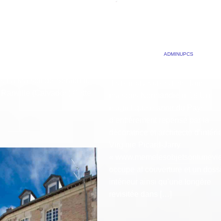
MAISONS NORMANDIE
on de Séraphin, au cœur de
ire du débarquement Pour un
N°18
à paraître prochainement,
29 OCTOBRE 2018
BY
ADMINUPCS
|
COMMEN
ns le plaisir de vous
OFF
r cette magnifique
. La Maison de Seraphin,
deux nouveaux sujets dans
 Ranville (Calvados) Cette
maisons Normandie n°18 Un
magnifique manoir du Pays
d’entièrement repensé par la
décoratrice et architecte d’intéri
Virginie Picard-Jarry
« www.memelesobjetsontunevi
occupe al couverture et un doss
intérieur ainsi qu’une longère
revisitée dans […]