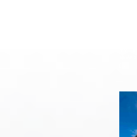
La Mais
l’histo
article 
nous avo
présente
demeure
située à
[…]