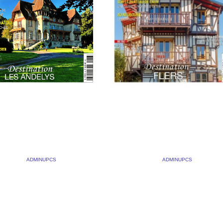
OUVEAU NUMÉRO
L’ISBA D’ETRETAT DA
AISONS
MAISONS NORMANDIE
ANDIE EST PARU.
N°44
E 2023
BY
ADMINUPCS
|
COMMENTS
23 FÉVRIER 2023
BY
ADMINUPCS
|
COMMENT
L’isba d’Etretat dans Maisons
propose trois reportages
Normandie N°44 La couverture 
 numéro : La maison de
numéro 44 du magazine Maiso
e Gerard Delafosse, une très
Normandie fait la part belle à u