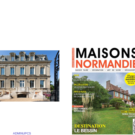
emeure des hauteurs de
superbe demeure balnéaire du
n un reportage
pays de Maurice Leblanc et de
aphique sur une réalisation
Peter Doherty : L’Isba […]
reprise Tessel dans le […]
AISON DE
PHIN
 2018
BY
ADMINUPCS
|
COMMENTS OFF