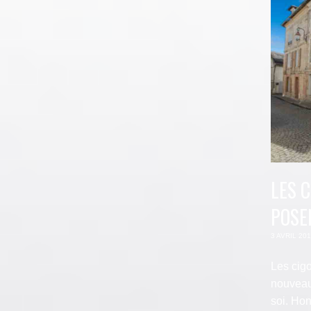
LES 
POSE
3 AVRIL 20
Les cig
nouveau
soi. Hon