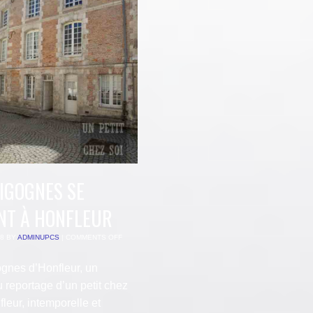
CIGOGNES SE
NT À HONFLEUR
18
BY
ADMINUPCS
|
COMMENTS OFF
ognes d’Honfleur, un
 reportage d’un petit chez
fleur, intemporelle et