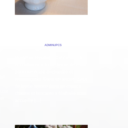
COUETTE ET
TS
CONFITURES
23 JANVIER 2020
BY
ADMINUPCS
|
COMMENTS OFF
Nouveau reportage chez « couette
et confitures » à une heure de Paris
pour une étape enchantée et
eur
ressourçante. Dans un ancien corps
de ferme rénové dans un esprit «
e.com »
charme et brocante » Nathalie vous
ier
accueille […]