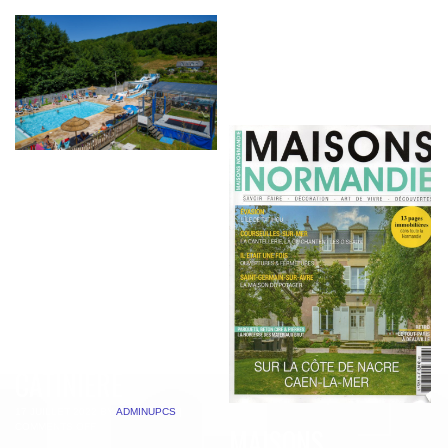
magazine Maisons
Normandie. […]
NOUVELLE VISITE
VIRTUELLE
ASSOCIÉE À UNE
VIDÉO POUR LE
DOMAINE DE LA
CATINIÈRE
17 JUILLET 2022
BY
ADMINUPCS
|
COMMENTS OFF
MAISONS