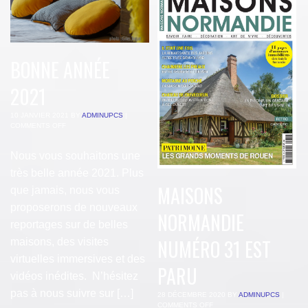
BONNE ANNÉE
2021
10 JANVIER 2021
BY
ADMINUPCS
|
COMMENTS OFF
Nous vous souhaitons une
très belle année 2021. Plus
MAISONS
que jamais, nous vous
proposerons de nouveaux
NORMANDIE
reportages sur de belles
NUMÉRO 31 EST
maisons, des visites
virtuelles immersives et des
PARU
vidéos inédites. N’hésitez
pas à nous suivre sur […]
28 DÉCEMBRE 2020
BY
ADMINUPCS
|
COMMENTS OFF