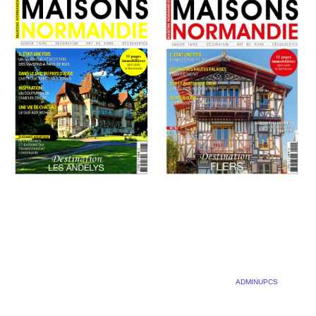
LE NOUVEAU
L’ISBA D’ETRETAT
NUMÉRO DE
DANS MAISONS
MAISONS
NORMANDIE N°44
NORMANDIE EST
23 FÉVRIER 2023
BY
ADMINUPCS
|
COMMENTS OFF