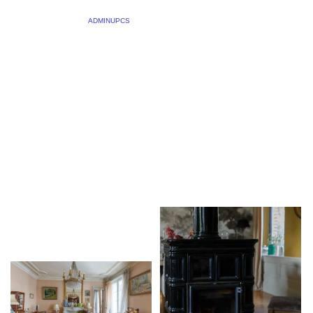
PARU.
L’isba d’Etretat dans
23 OCTOBRE 2023
BY
ADMINUPCS
|
Maisons Normandie N°44
COMMENTS OFF
La couverture du numéro 44
du magazine Maisons
Je vous propose trois
Normandie fait la part belle
reportages dans ce numéro :
à une superbe demeure
La maison de l’artiste
balnéaire du pays de
Gerard Delafosse, une très
Maurice Leblanc et de Peter
belle demeure des hauteurs
Doherty : L’Isba […]
de Rouen en un reportage
photographique sur une
réalisation de l’entreprise
Tessel dans le […]