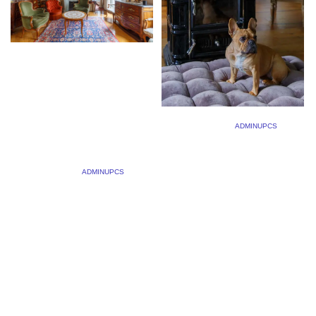
NOUVELLE VISITE
VIRTUELLE DE BIEN
IMMOBILIER DE
17 JANVIER 2023
BY
ADMINUPCS
|
COMMENTS OFF
PRESTIGE
« Au gré de notre maison »
17 JUILLET 2022
BY
ADMINUPCS
|
COMMENTS OFF
dans le numéro 43 de
Maisons Normandie
Devis et renseignements
Maisons Normandie N°43
par mail :
@augredenotremaison J’ai
gillestargat@gmail.com ou
le plaisir de vous faire
au 06 14 60 26 37
découvrir encore deux
magnifiques maisons dans
le dernier numéro du