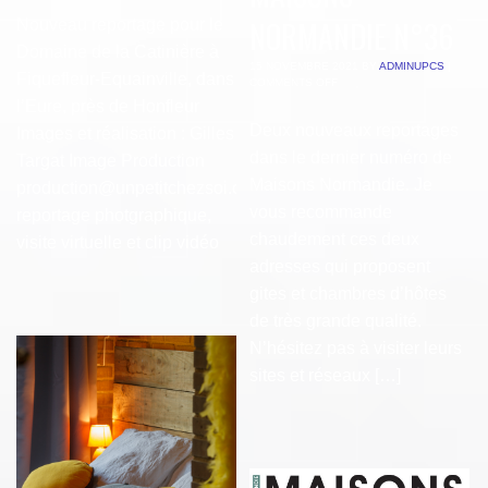
NORMANDIE N°36
Nouveau reportage pour le
Domaine de la Catinière à
15 NOVEMBRE 2021
BY
ADMINUPCS
|
Fiquefleur-Equainville, dans
COMMENTS OFF
l’Eure, près de Honfleur
Deux nouveaux reportages
Images et réalisation : Gilles
dans le dernier numéro de
Targat Image Production
Maisons Normandie. Je
production@unpetitchezsoi.com
vous recommande
reportage photgraphique,
chaudement ces deux
visite virtuelle et clip vidéo
adresses qui proposent
gites et chambres d’hôtes
de très grande qualité.
N’hésitez pas à visiter leurs
sites et réseaux […]